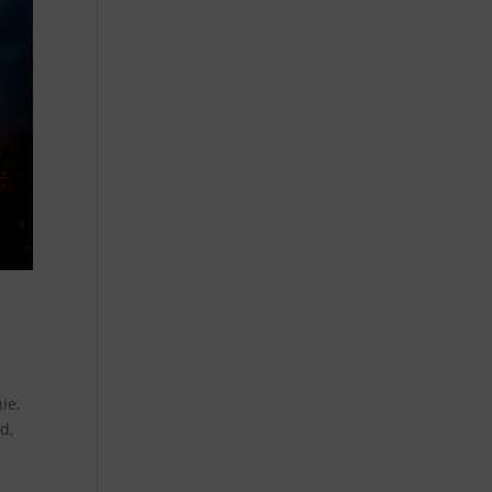
ie,
d,