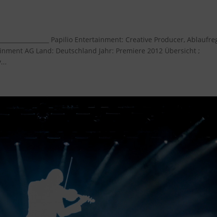
 der Zeit
_________________ Papilio Entertainment: Creative Producer, Ablaufreg
nment AG Land: Deutschland Jahr: Premiere 2012 Übersicht ;
...