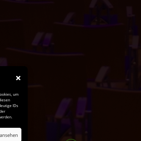
Cookies, um
diesen
eutige IDs
der
werden.
 ansehen