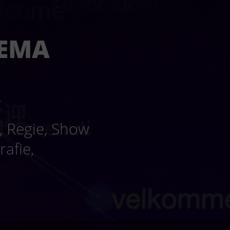
HEMA
_
, Regie, Show
afie,