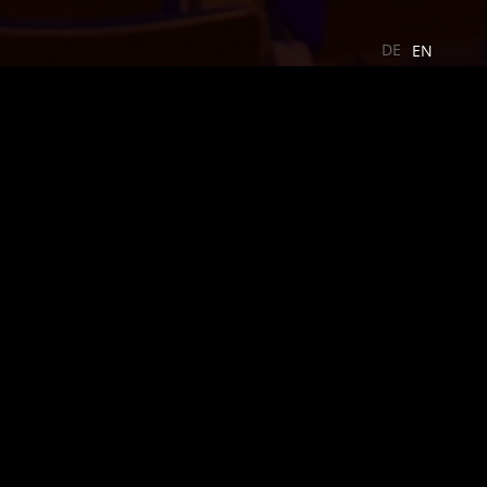
DE
EN
röffnungsfeier
das Weltforum und die